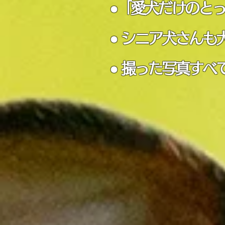
●「愛犬だけのとっ
● シニア犬さんも
● 撮った​写真す