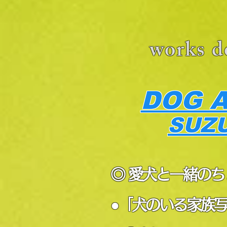
works d
DOG 
SUZ
◎ 愛犬と一緒のち
●「犬のいる家族